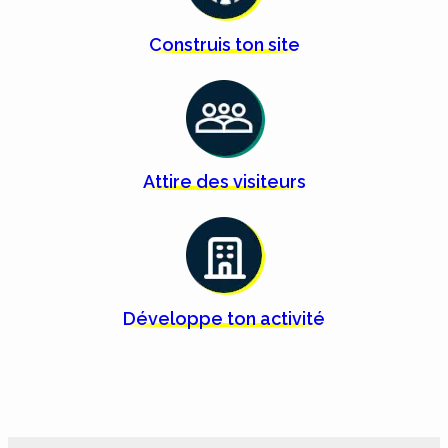
Construis ton
site
Attire des
visiteurs
Développe ton
activité