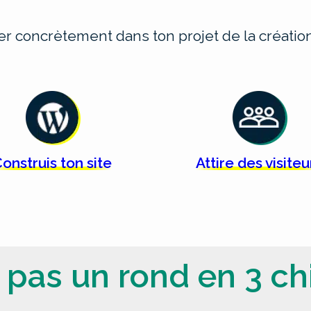
cer concrètement dans ton projet de la créat
onstruis ton
site
Attire des
visiteu
 pas un rond en 3 chi