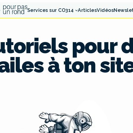
Services sur CO314
Articles
Vidéos
Newsle
utoriels pour
ailes à ton sit