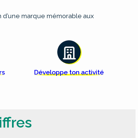
ion d’une marque mémorable aux
rs
Développe ton
activité
ffres