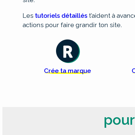
Les
tutoriels détaillés
t’aident à avan
actions pour faire grandir ton site.
Crée
ta
marque
C
pour