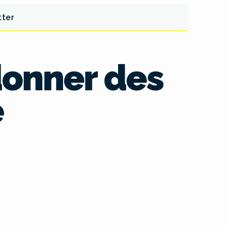
tter
 donner des
e