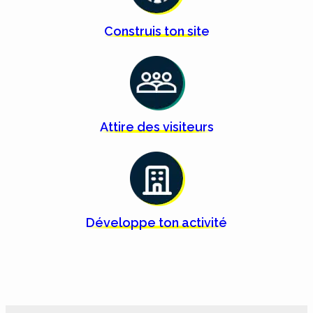
Construis ton
site
Attire des
visiteurs
Développe ton
activité