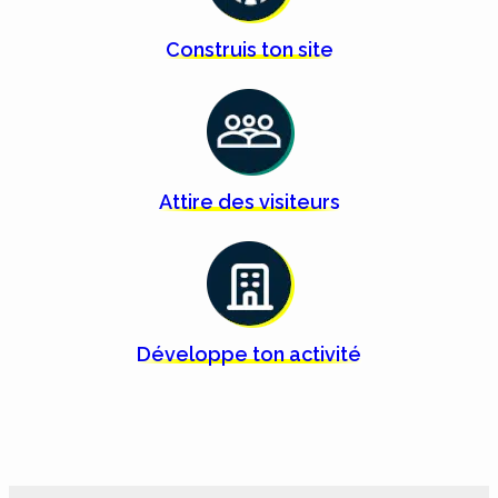
Construis ton
site
Attire des
visiteurs
Développe ton
activité