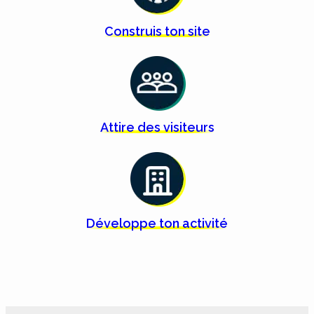
Construis ton
site
Attire des
visiteurs
Développe ton
activité