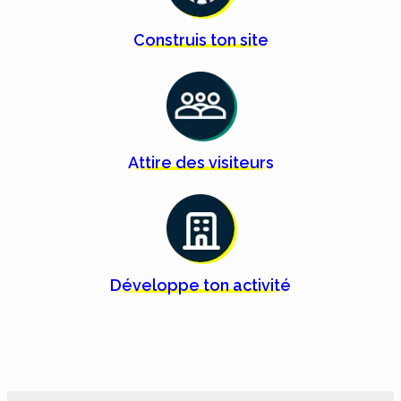
Construis ton
site
Attire des
visiteurs
Développe ton
activité