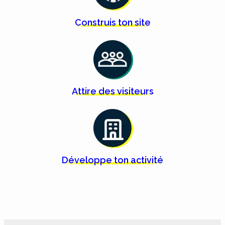
Construis ton
site
Attire des
visiteurs
Développe ton
activité