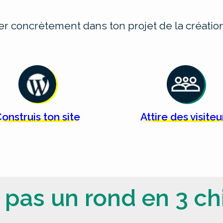
cer concrètement dans ton projet de la créat
onstruis ton
site
Attire des
visiteu
 pas un rond en 3 chi