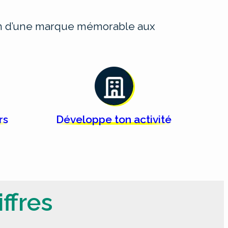
ion d’une marque mémorable aux
rs
Développe ton
activité
ffres