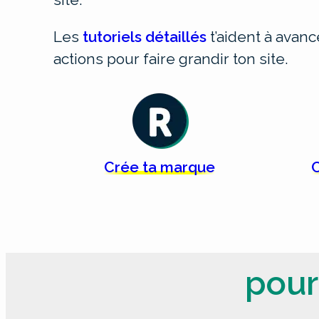
Les
tutoriels détaillés
t’aident à avan
actions pour faire grandir ton site.
Crée
ta
marque
C
pour