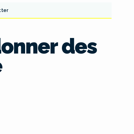
tter
 donner des
e