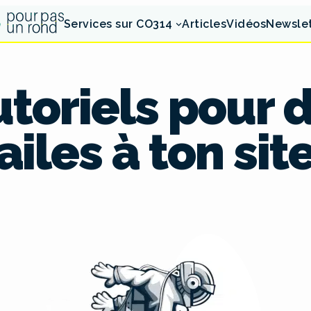
Services sur CO314
Articles
Vidéos
Newsle
utoriels pour
ailes à ton sit