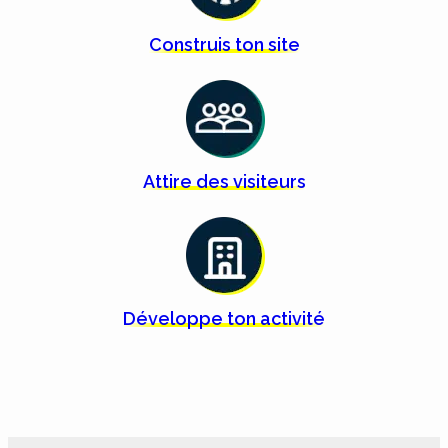
Construis ton
site
Attire des
visiteurs
Développe ton
activité