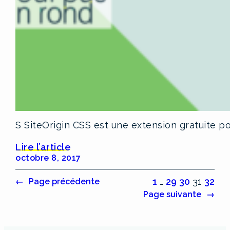
S SiteOrigin CSS est une extension gratuite po
Lire l’article
octobre 8, 2017
1
…
29
30
31
32
←
Page précédente
Page suivante
→