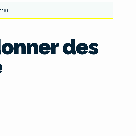
tter
 donner des
e