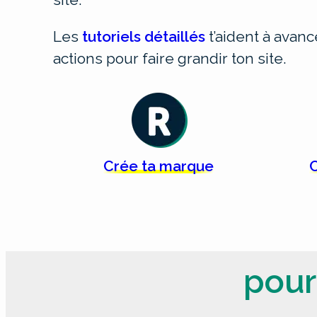
Les
tutoriels détaillés
t’aident à avan
actions pour faire grandir ton site.
Crée
ta
marque
C
pour