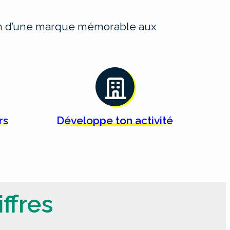
ion d’une marque mémorable aux
rs
Développe ton
activité
ffres