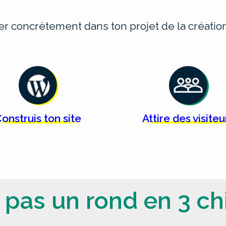
cer concrètement dans ton projet de la créat
onstruis ton
site
Attire des
visiteu
 pas un rond en 3 chi