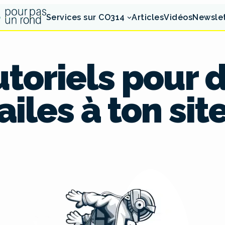
Services sur CO314
Articles
Vidéos
Newsle
utoriels pour
ailes à ton sit