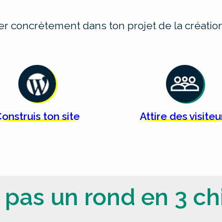
cer concrètement dans ton projet de la créat
onstruis ton
site
Attire des
visiteu
 pas un rond en 3 chi