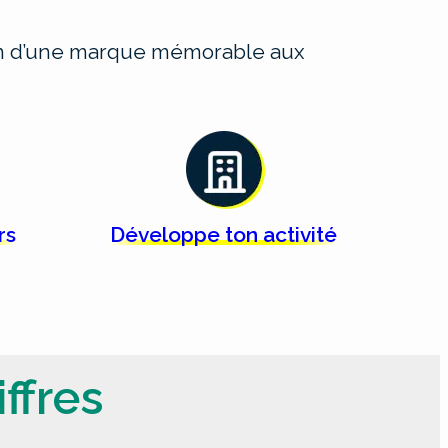
ion d’une marque mémorable aux
rs
Développe ton
activité
ffres