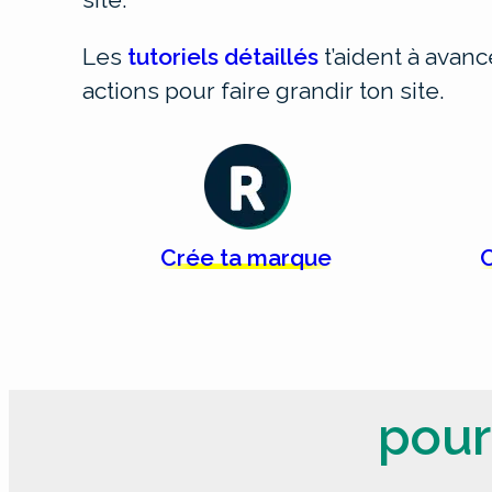
Les
tutoriels détaillés
t’aident à avan
actions pour faire grandir ton site.
Crée
ta
marque
C
pour