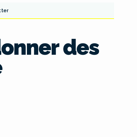
tter
 donner des
e