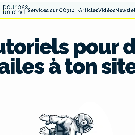
Services sur CO314
Articles
Vidéos
Newsle
utoriels pour
ailes à ton sit