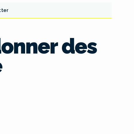
tter
 donner des
e