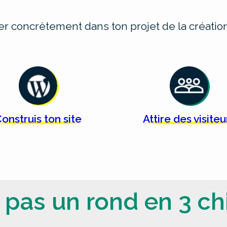
cer concrètement dans ton projet de la créat
onstruis ton
site
Attire des
visiteu
 pas un rond en 3 chi