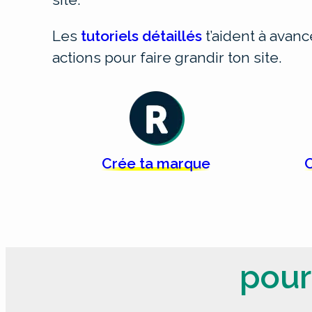
Les
tutoriels détaillés
t’aident à avan
actions pour faire grandir ton site.
Crée
ta
marque
C
pour