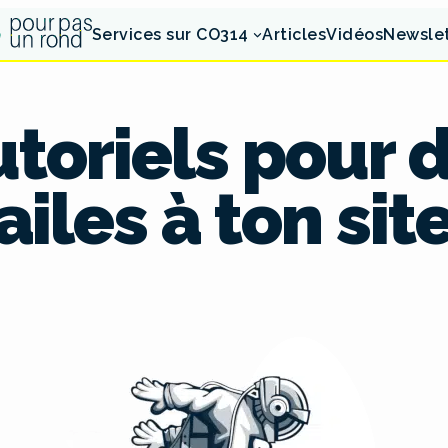
Services sur CO314
Articles
Vidéos
Newsle
utoriels pour
ailes à ton sit