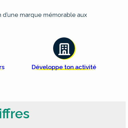
ion d’une marque mémorable aux
rs
Développe ton
activité
ffres