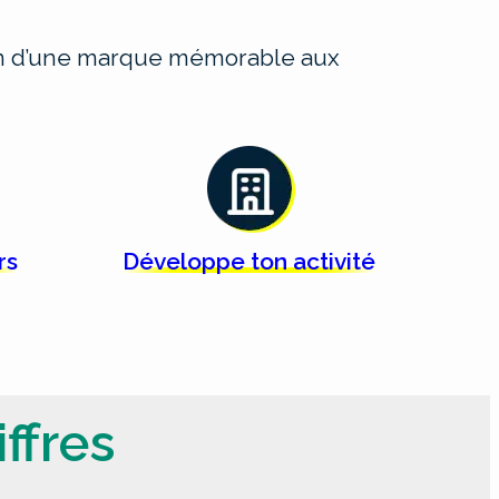
ion d’une marque mémorable aux
rs
Développe ton
activité
ffres