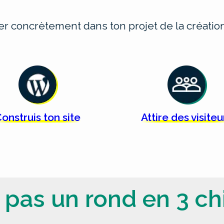
cer concrètement dans ton projet de la créat
onstruis ton
site
Attire des
visiteu
 pas un rond en 3 chi