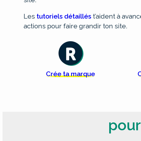
Les
tutoriels détaillés
t’aident à avan
actions pour faire grandir ton site.
Crée
ta
marque
C
pour