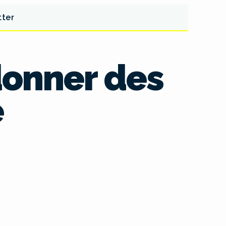
tter
 donner des
e