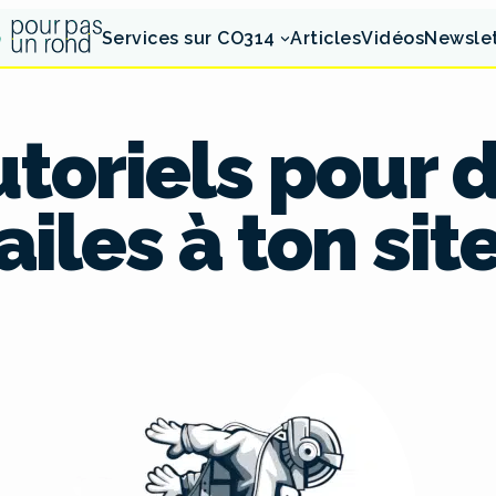
Services sur CO314
Articles
Vidéos
Newsle
utoriels pour
ailes à ton sit