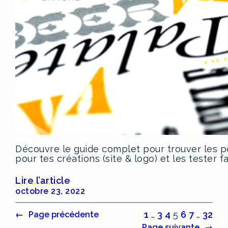
Découvre le guide complet pour trouver les po
pour tes créations (site & logo) et les tester f
Lire l’article
octobre 23, 2022
1
…
3
4
5
6
7
…
32
←
Page précédente
Page suivante
→