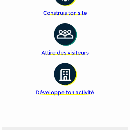
Construis ton
site
Attire des
visiteurs
Développe ton
activité