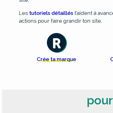
Les
tutoriels détaillés
t’aident à avan
actions pour faire grandir ton site.
Crée
ta
marque
C
pour