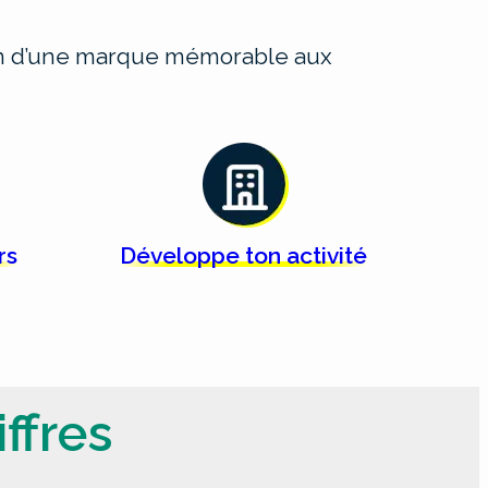
ion d’une marque mémorable aux
rs
Développe ton
activité
ffres