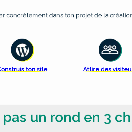
cer concrètement dans ton projet de la créat
onstruis ton
site
Attire des
visiteu
 pas un rond en 3 chi