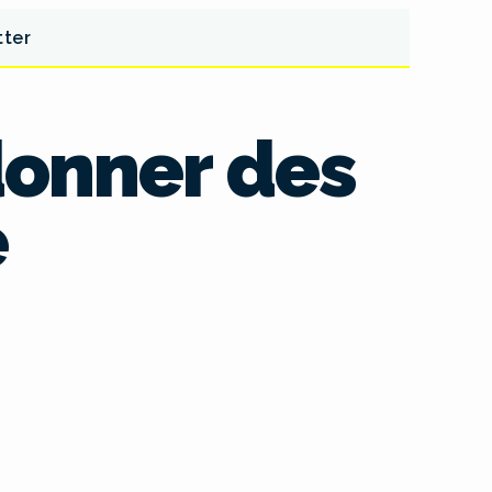
tter
 donner des
e