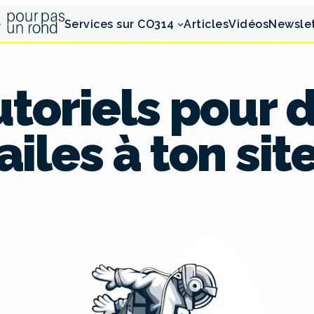
Services sur CO314
Articles
Vidéos
Newsle
utoriels pour
ailes à ton sit